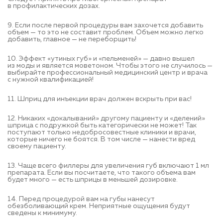
в профилактических дозах.
9. Если после первой процедуры вам захочется добавить
объем — то это не составит проблем. Объем можно легко
добавить, главное — не переборщить!
10. Эффект «утиных губ» и «пельменей» — давно вышел
из моды и является моветоном. Чтобы этого не случилось —
выбирайте профессиональный медицинский центр и врача
с нужной квалификацией!
11. Шприц для инъекции врач должен вскрыть при вас!
12. Никаких «докалываний» другому пациенту и «делений»
шприца с подружкой быть категорически не может! Так
поступают только недобросовестные клиники и врачи,
которые ничего не боятся. В том числе — нанести вред
своему пациенту.
13. Чаще всего филлеры для увеличения губ включают 1 мл
препарата. Если вы посчитаете, что такого объема вам
будет много — есть шприцы в меньшей дозировке.
14. Перед процедурой вам на губы нанесут
обезболивающий крем. Неприятные ощущения будут
сведены к минимуму.