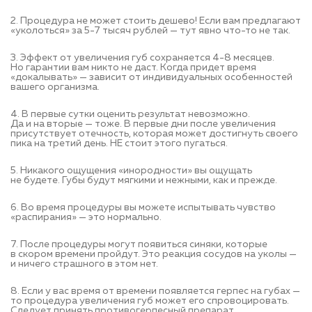
2. Процедура не может стоить дешево! Если вам предлагают
«уколоться» за 5-7 тысяч рублей — тут явно что-то не так.
3. Эффект от увеличения губ сохраняется 4-8 месяцев.
Но гарантии вам никто не даст. Когда придет время
«докалывать» — зависит от индивидуальных особенностей
вашего организма.
4. В первые сутки оценить результат невозможно.
Да и на вторые — тоже. В первые дни после увеличения
присутствует отечность, которая может достигнуть своего
пика на третий день. НЕ стоит этого пугаться.
5. Никакого ощущения «инородности» вы ощущать
не будете. Губы будут мягкими и нежными, как и прежде.
6. Во время процедуры вы можете испытывать чувство
«распирания» — это нормально.
7. После процедуры могут появиться синяки, которые
в скором времени пройдут. Это реакция сосудов на уколы —
и ничего страшного в этом нет.
8. Если у вас время от времени появляется герпес на губах —
то процедура увеличения губ может его спровоцировать.
Следует принять противогерпесный препарат